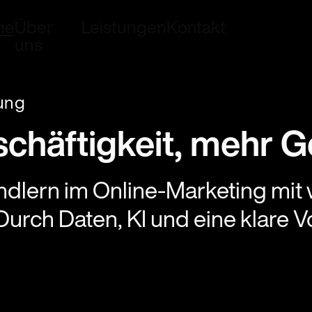
me
Über
Leistungen
Kontakt
uns
ung
chäftigkeit, mehr G
tändlern im Online-Marketing mi
Durch Daten, KI und eine klare