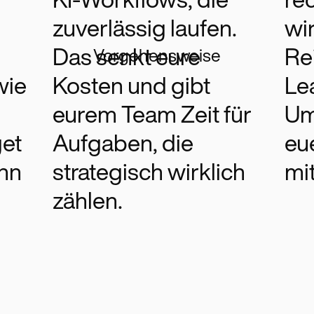
KI-Workflows, die
rec
zuverlässig laufen.
wi
Das senkt eure
Re
Vorgehensweise
wie
Kosten und gibt
Le
eurem Team Zeit für
Um
get
Aufgaben, die
eu
ann
strategisch wirklich
mi
zählen.