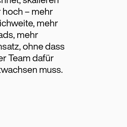
hnet, skalieren
r hoch – mehr
ichweite, mehr
ads, mehr
satz, ohne dass
er Team dafür
twachsen muss.